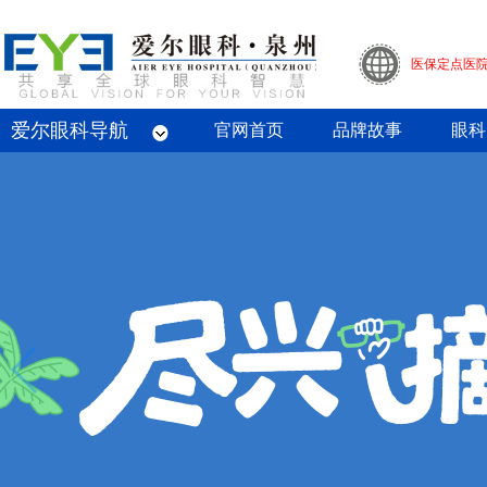
医保定点医
爱尔眼科导航
眼底病专科
屈光专科
白内障专科
青光眼专科
斜视与小儿眼科专科
眼整形眼眶病专科
眼预防保健专科
角膜病专科
眼外伤专业
官网首页
品牌故事
眼科