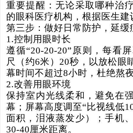
重要提醒：
无论采取哪种治
的眼科医疗机构，根据医生建
第三步：做好日常防护，延缓
1.
控制用眼时长
遵循“20-20-20”原则，每
尺（约6米）20秒，以放松眼
幕时间不超过8小时，杜绝熬
2.
改善用眼环境
保持室内光线柔和，避免在
幕；屏幕高度调至“比视线低10
面积，泪液蒸发少）；手机
30-40厘米距离。