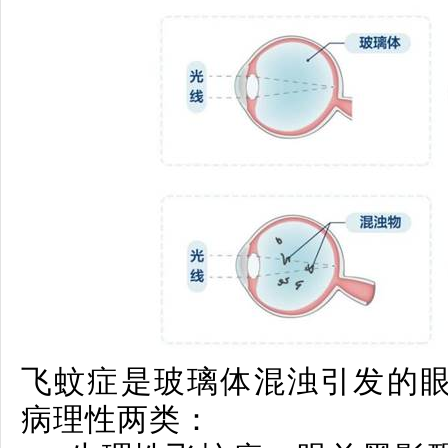
飞蚊症是玻璃体混浊引发的
病理性
两类：