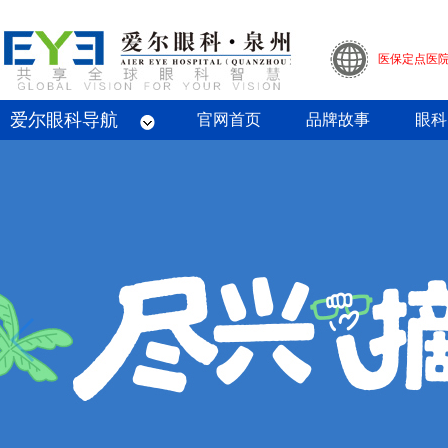
医保定点医
爱尔眼科导航
眼底病专科
屈光专科
白内障专科
青光眼专科
斜视与小儿眼科专科
眼整形眼眶病专科
眼预防保健专科
角膜病专科
眼外伤专业
官网首页
品牌故事
眼科