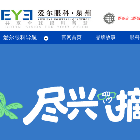
医保定点医
爱尔眼科导航
眼底病专科
屈光专科
白内障专科
青光眼专科
斜视与小儿眼科专科
眼整形眼眶病专科
眼预防保健专科
角膜病专科
眼外伤专业
官网首页
品牌故事
眼科