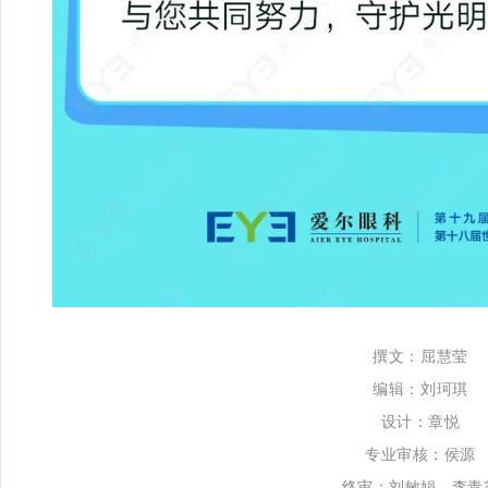
撰文：屈慧莹
编辑：刘珂琪
设计：章悦
专业审核：侯源
终审
：
刘敏娟、李青