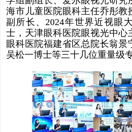
学组副组长、爱尔眼视光研究
海市儿童医院眼科主任
乔彤
教
副所长、2024年世界近视眼
士，天津眼科医院眼视光中心
眼科医院福建省区总院长
翁景
吴松一
博士
等三十几位重量级