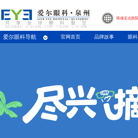
医保定点医
爱尔眼科导航
眼底病专科
屈光专科
白内障专科
青光眼专科
斜视与小儿眼科专科
眼整形眼眶病专科
眼预防保健专科
角膜病专科
眼外伤专业
官网首页
品牌故事
眼科