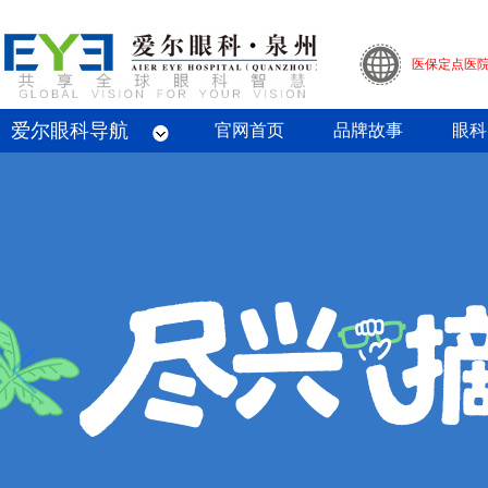
医保定点医
爱尔眼科导航
眼底病专科
屈光专科
白内障专科
青光眼专科
斜视与小儿眼科专科
眼整形眼眶病专科
眼预防保健专科
角膜病专科
眼外伤专业
官网首页
品牌故事
眼科