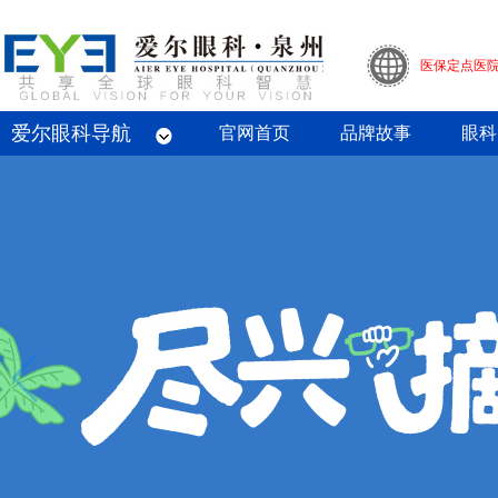
医保定点医
爱尔眼科导航
眼底病专科
屈光专科
白内障专科
青光眼专科
斜视与小儿眼科专科
眼整形眼眶病专科
眼预防保健专科
角膜病专科
眼外伤专业
官网首页
品牌故事
眼科