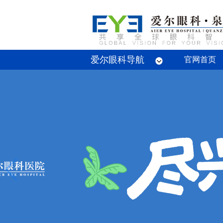
爱尔眼科导航
眼底病专科
屈光专科
白内障专科
青光眼专科
斜视与小儿眼科专科
眼整形眼眶病专科
眼预防保健专科
角膜病专科
眼外伤专业
官网首页