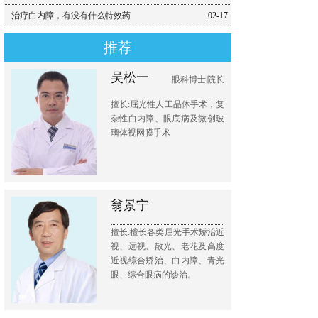
治疗白内障，有没有什么特效药
02-17
推荐
吴松一
眼科博士|院长
擅长:屈光性人工晶体手术，复
杂性白内障、眼底病及微创玻
璃体视网膜手术
翁景宁
擅长:擅长各类屈光手术矫治近
视、远视、散光、老花及高度
近视综合矫治、白内障、青光
眼、综合眼病的诊治。