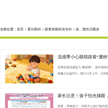
当前位置：
首页
>
爱尔眼科
>
眼整形眼眶病专科
>
急、慢性泪囊炎
流感季小心眼睛跟着“遭殃
近期全国流感进入“爆发期”，据中国疾
病毒占比超95%，预计12月上中...【详
家长注意！孩子怕光揉眼
统筹：李林设计：内容中心设计组内容