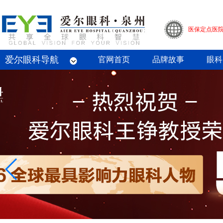
医保定点医
爱尔眼科导航
眼底病专科
屈光专科
白内障专科
青光眼专科
斜视与小儿眼科专科
眼整形眼眶病专科
眼预防保健专科
角膜病专科
眼外伤专业
官网首页
品牌故事
眼科