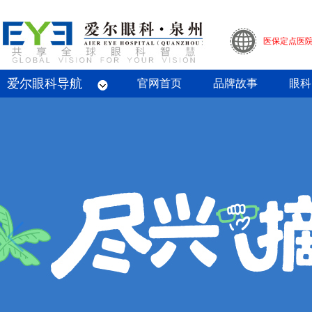
医保定点医
爱尔眼科导航
眼底病专科
屈光专科
白内障专科
青光眼专科
斜视与小儿眼科专科
眼整形眼眶病专科
眼预防保健专科
角膜病专科
眼外伤专业
官网首页
品牌故事
眼科